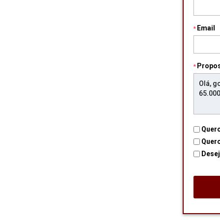
Email
Propo
Quero
Quero